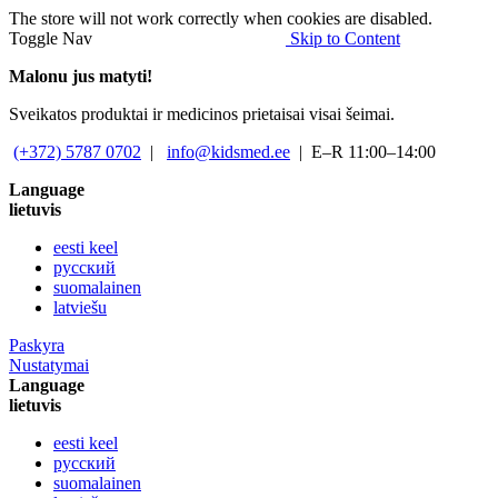
The store will not work correctly when cookies are disabled.
Toggle Nav
Skip to Content
Malonu jus matyti!
Sveikatos produktai ir medicinos prietaisai visai šeimai.
(+372) 5787 0702
|
info@kidsmed.ee
| E–R 11:00–14:00
Language
lietuvis
eesti keel
русский
suomalainen
latviešu
Paskyra
Nustatymai
Language
lietuvis
eesti keel
русский
suomalainen