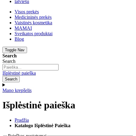
latviešu
Visos prekės
Medicininės prekės
Vaistinės kosmetika
MAMAI
Sveikatos produktai
Blog
Toggle Nav
Search
Search
Išplėstinė paieška
Search
Mano krepšelis
Išplėstinė paieška
Pradžia
Katalogo Išplėstinė Paieška
Paieškos nustatymai